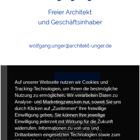
Freier Architekt
und Geschäftsinhaber
wolfgang.unger@architekt-unger.de
Auf unserer Webseite nutzen wir Cookies und
Tracking-Technologien, um Ihnen die bestmögliche
Telefon: 07959 12 06
Nutzung zu ermöglichen. Wir verarbeiten Daten zu
Analyse- und Marketingzwecken nur, soweit Sie uns
E-Mail:
info@architekt-unger.de
durch Klicken auf „Zustimmen“ Ihre freiwillige
Einwilligung geben. Sie können Ihre jeweilige
Architekturbüro Unger
Einwilligung jederzeit mit Wirkung für die Zukunft
Wolfgang Unger
widerrufen. Informationen zu von uns und
Crailsheimer Str. 13
Drittanbietern eingesetzten Technologien sowie zum